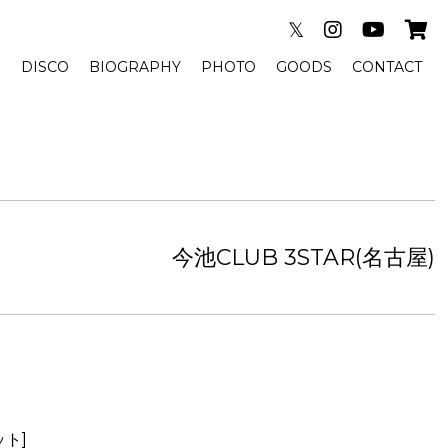
𝕏
E
DISCO
BIOGRAPHY
PHOTO
GOODS
CONTACT
今池CLUB 3STAR(名古屋)
ット]