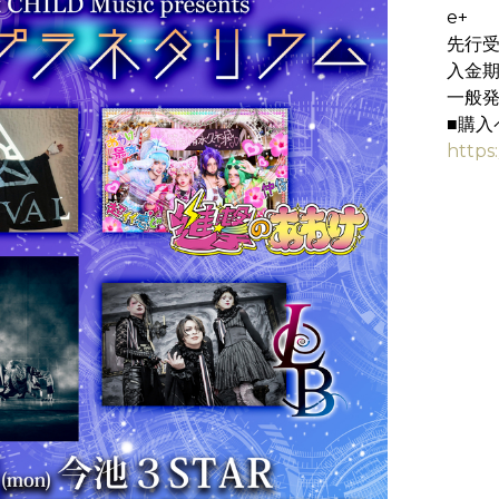
e+
先行受付
入金期間
一般発
■購入
https