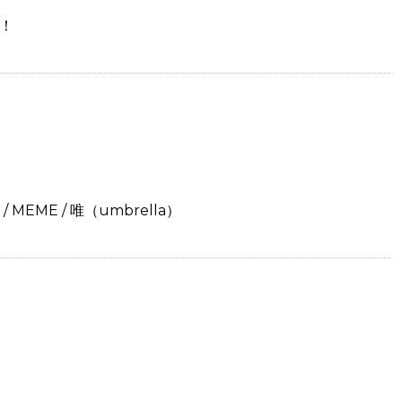
！
 / MEME / 唯（umbrella）