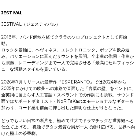
JESTIVAL
JESTIVAL（ジェスティバル）
2018年、バンド解散を経てクララのソロプロジェクトとして再始
動。
ロックを基軸に、ヘヴィネス、エレクトロニック、ポップを飲み込
み、バリエーションに富んだサウンドを展開。全楽曲の作詞・作曲か
ら演奏、レコーディングまで一人で完結させる「最高にセルフィッシ
ュ」な活動スタイルを貫いている。
2026年7月リリースの最新作『ESPERANTO』では2024年から
2025年にかけての欧州への旅路で直面した「言葉の壁」をヒントに、
全英詞に留まらず人工言語エスペラントでの作詞にも挑戦。サウンド
面ではサポートギタリスト・NoRiTaKaのエモーショナルなギターも
加わり、コード感を前面に押し出した鮮明な仕上がりとなった。
どうでもいい日常の断片を、極めて壮大でドラマチックな世界観へと
仕立て上げる。 孤独でヲタク気質な男が一人で繰り広げる、世界へ向
けた極上の茶番劇。